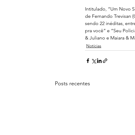
Intitulado, “Um Novo S
de Fernando Trevisan (C
sendo 22 inéditas, ent
pra você” e “Seu Políc
& Juliano e Maiara & Ma
Notícias
Posts recentes