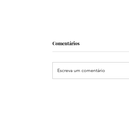
Comentários
Escreva um comentário
Frei Gilson abre a
programação da 31ª Festa do
Peão de Boiadeiro de
Piracicaba