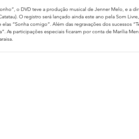
onho”, o DVD teve a produção musical de Jenner Melo, e a di
atatau). O registro será lançado ainda este ano pela Som Livre, e
re elas “Sonha comigo”. Além das regravações dos sucessos “T
ia”. As participações especiais ficaram por conta de Marília M
raisa.