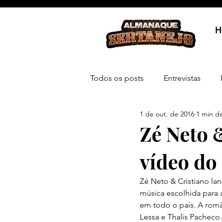
H
Todos os posts
Entrevistas
1 de out. de 2016
1 min de
Zé Neto 
vídeo do
Zé Neto & Cristiano la
música escolhida para a
em todo o país. A româ
Lessa e Thalis Pachec