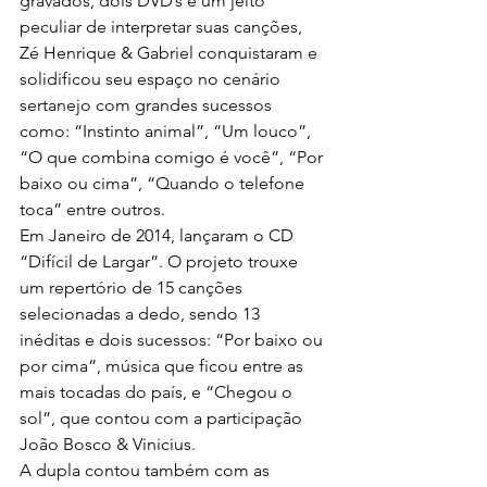
gravados, dois DVD’s e um jeito 
peculiar de interpretar suas canções, 
Zé Henrique & Gabriel conquistaram e 
solidificou seu espaço no cenário 
sertanejo com grandes sucessos 
como: “Instinto animal”, “Um louco”, 
“O que combina comigo é você”, “Por 
baixo ou cima”, “Quando o telefone 
toca” entre outros.
Em Janeiro de 2014, lançaram o CD 
“Difícil de Largar”. O projeto trouxe 
um repertório de 15 canções 
selecionadas a dedo, sendo 13 
inéditas e dois sucessos: “Por baixo ou 
por cima”, música que ficou entre as 
mais tocadas do país, e “Chegou o 
sol”, que contou com a participação 
João Bosco & Vinicius.
A dupla contou também com as 