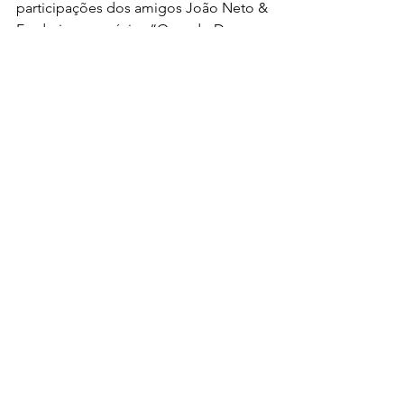
participações dos amigos João Neto & 
Frederico na música “Quando Deus 
inventou o amor”, Israel & Rodolfo 
com “Não pergunte nada” e João 
Pedro em “Colibri e a flor”. O álbum 
teve distribuição nacional pela 
gravadora Som Livre.
Notícias
Ver tudo
Posts recentes