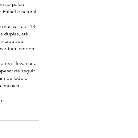
m ao palco, 
Rafael é natural 
 músicas aos 18 
s duplas, até 
iniciou seu 
envoltura também 
erem “levantar a 
apesar de seguir 
xam de lado o 
da música 
te 