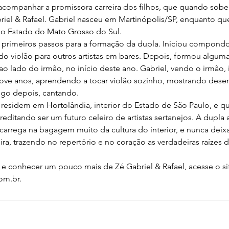
 acompanhar a promissora carreira dos filhos, que quando sobe
iel & Rafael. Gabriel nasceu em Martinópolis/SP, enquanto que 
 do Estado do Mato Grosso do Sul.
 primeiros passos para a formação da dupla. Iniciou compondo
do violão para outros artistas em bares. Depois, formou alguma
a ao lado do irmão, no início deste ano. Gabriel, vendo o irmão, 
nove anos, aprendendo a tocar violão sozinho, mostrando des
logo depois, cantando.
 residem em Hortolândia, interior do Estado de São Paulo, e qu
editando ser um futuro celeiro de artistas sertanejos. A dupla 
, carrega na bagagem muito da cultura do interior, e nunca dei
ira, trazendo no repertório e no coração as verdadeiras raízes 
s e conhecer um pouco mais de Zé Gabriel & Rafael, acesse o si
om.br.