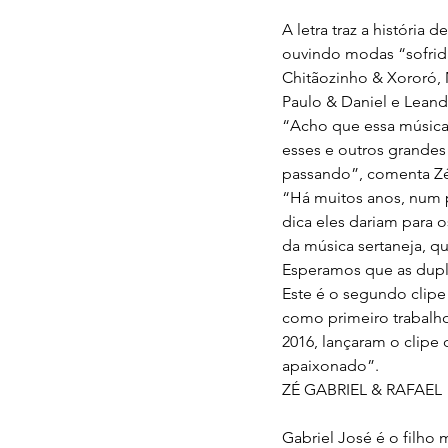
A letra traz a históri
ouvindo modas “sofrida
Chitãozinho & Xororó, 
Paulo & Daniel e Lean
“Acho que essa música 
esses e outros grandes
passando”, comenta Zé
“Há muitos anos, num 
dica eles dariam para 
da música sertaneja, qu
Esperamos que as dup
Este é o segundo clipe
como primeiro trabalh
2016, lançaram o clipe
apaixonado”.
ZÉ GABRIEL & RAFAEL
Gabriel José é o filho