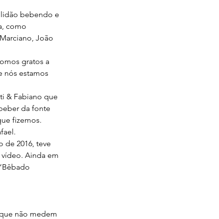
solidão bebendo e 
a, como 
 Marciano, João 
somos gratos a 
e nós estamos 
i & Fabiano que 
beber da fonte 
que fizemos. 
ael.
 de 2016, teve 
 vídeo. Ainda em 
 “Bêbado 
es que não medem 