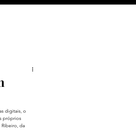
m
s digitais, o 
s próprios 
 Ribeiro, da 