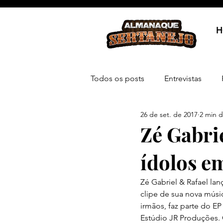
H
Todos os posts
Entrevistas
26 de set. de 2017
2 min d
Zé Gabri
ídolos e
Zé Gabriel & Rafael lanç
clipe de sua nova músi
irmãos, faz parte do EP
Estúdio JR Produções. O