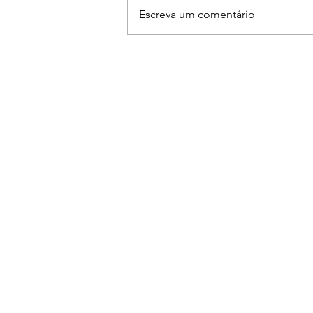
Escreva um comentário
Ruan & Leandro se
apresentam na The Farm em
Americana