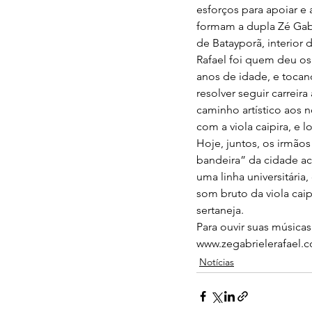
esforços para apoiar e
formam a dupla Zé Gabr
de Batayporã, interior
Rafael foi quem deu os
anos de idade, e tocan
resolver seguir carreir
caminho artístico aos 
com a viola caipira, e 
Hoje, juntos, os irmãos
bandeira” da cidade acr
uma linha universitária
som bruto da viola caip
sertaneja.
Para ouvir suas música
www.zegabrielerafael.c
Notícias