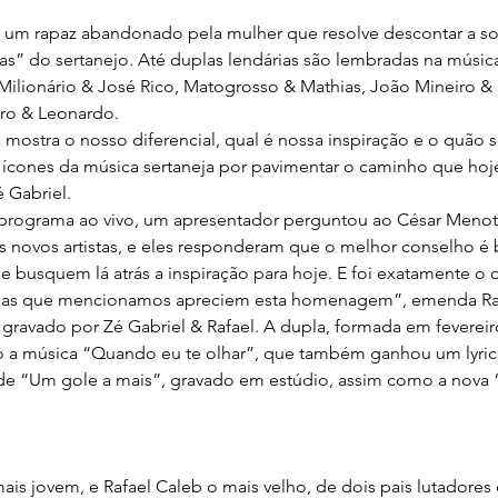
a de um rapaz abandonado pela mulher que resolve descontar a 
s” do sertanejo. Até duplas lendárias são lembradas na músic
Milionário & José Rico, Matogrosso & Mathias, João Mineiro &
dro & Leonardo.
mostra o nosso diferencial, qual é nossa inspiração e o quão 
 ícones da música sertaneja por pavimentar o caminho que hoj
 Gabriel.
programa ao vivo, um apresentador perguntou ao César Menott
os novos artistas, e eles responderam que o melhor conselho é 
e busquem lá atrás a inspiração para hoje. E foi exatamente o 
las que mencionamos apreciem esta homenagem”, emenda Raf
 gravado por Zé Gabriel & Rafael. A dupla, formada em fevereiro
o a música “Quando eu te olhar”, que também ganhou um lyric
 de “Um gole a mais”, gravado em estúdio, assim como a nova
 mais jovem, e Rafael Caleb o mais velho, de dois pais lutador