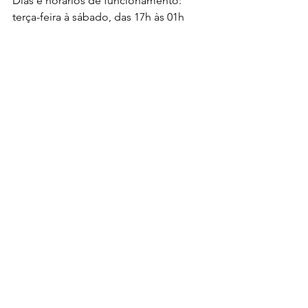
Dias e horários de funcionamento: 
terça-feira à sábado, das 17h às 01h
Capacidade da casa: 118 lugares
Acessibilidade: sim
Estacionamento com vallet
Notícias
Ver tudo
Posts recentes