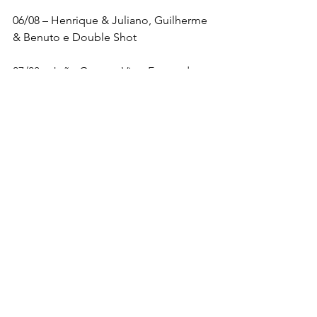
06/08 – Henrique & Juliano, Guilherme 
& Benuto e Double Shot
07/08 – João Gomes, Vitor Fernandes e 
Tarcísio do Acordeon
11/08 – Fernando & Sorocaba e Luiz 
Miguel & Daniel
12/08 – Zé Neto & Cristiano e Clayton & 
Romário
13/08 – Jorge & Mateus, Douglas & 
Vinícius e Márcio & Douglas
FAICI
Data: 05 a 13 de agosto