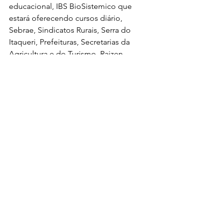
educacional, IBS BioSistemico que 
estará oferecendo cursos diário, 
Sebrae, Sindicatos Rurais, Serra do 
Itaqueri, Prefeituras, Secretarias da 
Agricultura e do Turismo, Raizen – 
Projeto Cultivar, entre outras, e 
também do agricultor, advogado, 
modelo e influencer, Ewerton Martin, 
como embaixador oficial. Para mais 
informações: (19) 9 9677 8615.
AGRO CAIPIRA SHOW
Data: 24 a 26 de agosto
Local: Arena Open Air - Rua Cezira 
Chitolina Siviero - Rodovia Hermínio 
Petrin, Km 185 –Charqueada/SP.
Informações: (19) 9 9677 8615 / 
https://www.instagram.com/agrocaipira
show/