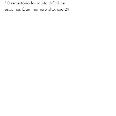
“O repertório foi muito difícil de 
escolher. É um número alto, são 24 
músicas, 23 inéditas. Resolvemos 
gravar esse número porque realmente 
não tinha mais como tirar. A gente se 
apegou, teve um carinho especial por 
cada uma delas e, por nós gravaríamos 
até mais”, fala Thiago.
“Química” significa mais uma evolução 
na trajetória de Thaeme & Thiago: são 
mais de 650 fã-clubes espalhados por 
todos os estados brasileiros, mais de 
cinco milhões de curtidas no 
Facebook, 2.7 milhões de seguidores 
no Instagram e 690 mil no Twitter.
Notícias