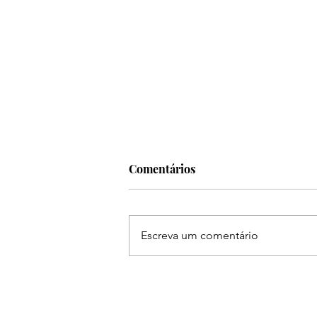
Comentários
Escreva um comentário
Frei Gilson abre a
programação da 31ª Festa do
Peão de Boiadeiro de