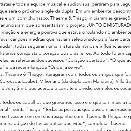
tistas e toda a equipe musical e audiovisual partiram para Jagu
 que será o próximo single da dupla. Em um ambiente descontr
es e um bom churrasco, Thaeme & Thiago iniciaram as gravaçõe
s anunciaram que apresentariam o projeto JUNTO E MISTURAD
imação e a energia positiva que estava circulando no ambient
var canções inéditas que haviam selecionado para fazer parte 
uda”, todas seguiram uma mistura de ritmos e influências se
 há anos conquista o coração dos brasileiros. Ao todo foram c
e elas, as releituras dos sucessos “Coração apertado”, “O que a
” e da recém-lançada “Onde já se viu”.
a, Thaeme & Thiago interagiram com todos os amigos que foram
 Sorocaba, Loubet, Milionário (da dupla com Marciano), Villa B
e Jerry Smit, que aceitou o convite e dividiu com eles os voca
e todos os trabalhos que gravamos, esse é o que tem mais a no
ional”, conta Thiago. “Todas as pessoas que ouvirem as músicas 
mo se tivessem em um churrasquinho com Thaeme & Thiago, o q
rimeira edição de tantas outras que virão”, completa Thaeme.
o projeto não foi nenhum problema para a dupla, pelo contrá