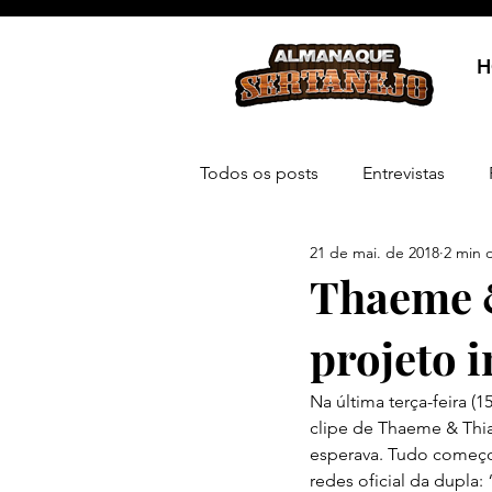
H
Todos os posts
Entrevistas
21 de mai. de 2018
2 min d
Thaeme 
projeto i
Na última terça-feira (
clipe de Thaeme & Thi
esperava. Tudo começo
redes oficial da dupla