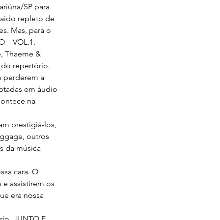
ariúna/SP para 
aído repleto de 
s. Mas, para o 
O – VOL.1.
e, Thaeme & 
do repertório. 
m perderem a 
aptadas em áudio 
contece na 
 prestigiá-los, 
aggage, outros 
is da música 
ssa cara. O 
e assistirem os 
ue era nossa 
rio. JUNTO E 