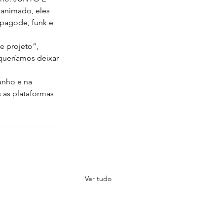
animado, eles 
 pagode, funk e 
e projeto”, 
queríamos deixar 
unho e na 
as plataformas 
Ver tudo