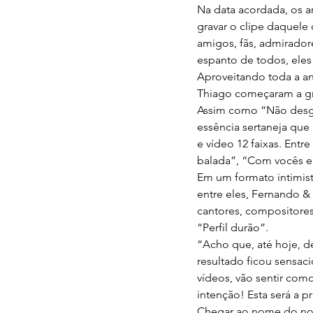
Na data acordada, os ar
gravar o clipe daquele
amigos, fãs, admirador
espanto de todos, ele
Aproveitando toda a an
Thiago começaram a gra
Assim como “Não desgr
essência sertaneja que
e vídeo 12 faixas. Entr
balada”, “Com vocês eu
Em um formato intimist
entre eles, Fernando &
cantores, compositores 
“Perfil durão”.
“Acho que, até hoje, d
resultado ficou sensac
vídeos, vão sentir co
intenção! Esta será a p
Chegar ao nome do nov