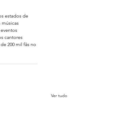
os estados de 
m músicas 
 eventos 
os cantores 
de 200 mil fãs no 
Ver tudo