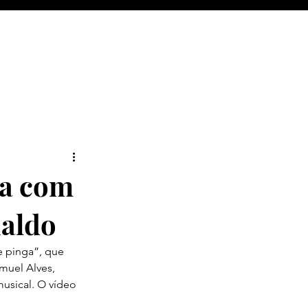
ca com
naldo
e pinga”, que 
uel Alves, 
sical. O vídeo 