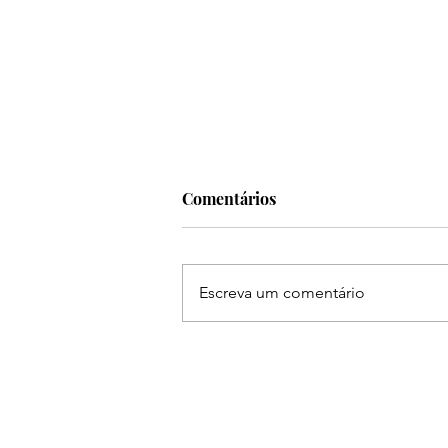
Comentários
Escreva um comentário
Ruan & Leandro se
apresentam na The Farm em
Americana