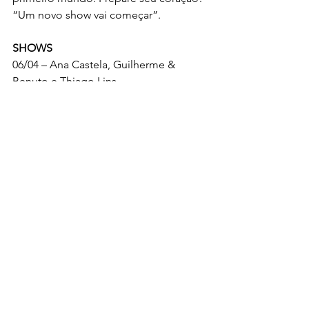
“Um novo show vai começar”.
SHOWS
06/04 – Ana Castela, Guilherme & 
Benuto e Thiago Lins
07/04 – Me Leva Festival (Belo, Turma 
do Pagode, Pixote, Hungria e DJ FB), 
Jorge & Cristiano e Pagode do Renan
08/04 – Maiara & Maraisa, Luan Santana 
e O Clã
14/04 – Henrique & Juliano e Rayane & 
Rafaella
15/04 – Hugo & Guilherme, Zé Felipe e 
Maju Santana
SHOWS / PALCO NOTÍCIA FM
06/04 – Guto Ferreira, Germando & 
Giovani, MC Magal e Faixa Rosa