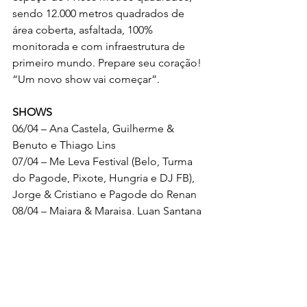
sendo 12.000 metros quadrados de 
área coberta, asfaltada, 100% 
monitorada e com infraestrutura de 
primeiro mundo. Prepare seu coração! 
“Um novo show vai começar”.
SHOWS
06/04 – Ana Castela, Guilherme & 
Benuto e Thiago Lins
07/04 – Me Leva Festival (Belo, Turma 
do Pagode, Pixote, Hungria e DJ FB), 
Jorge & Cristiano e Pagode do Renan
08/04 – Maiara & Maraisa, Luan Santana 
e O Clã
14/04 – Henrique & Juliano e Rayane & 
Rafaella
15/04 – Hugo & Guilherme, Zé Felipe e 
Maju Santana