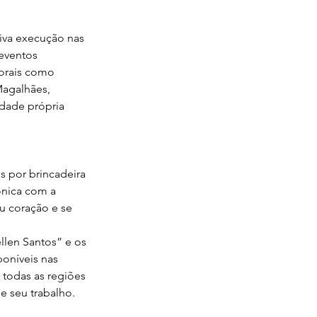
tiva execução nas 
eventos 
orais como 
agalhães, 
dade própria 
s por brincadeira 
ônica com a 
u coração e se 
llen Santos” e os 
poníveis nas 
todas as regiões 
e seu trabalho.