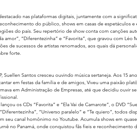
destacado nas plataformas digitais, juntamente com a significa
reconhecimento do público, shows em casas de espetáculos e 
egiões do país. Seu repertório de show conta com canções aut
a amor”, “Diferentezinha” e “Favorita”, que gravou com Léo M
ões de sucessos de artistas renomados, aos quais dá personali
bre forte.
P, Suellen Santos cresceu ouvindo música sertaneja. Aos 15 ano
antar em festas da família e de amigos, Viveu uma paixão plat
mava em Administração de Empresas, até que decidiu ouvir se
issional.
, lançou os CDs “Favorita” e “Ela Vai de Camarote”, o DVD “Sue
“Diferentezinha”, “Universo paralelo” e “Te quiero”, todos dis
e em seu canal homônimo no Youtube. Acumula shows em quase 
urnê no Panamá, onde conquistou fãs fieis e reconhecimento d