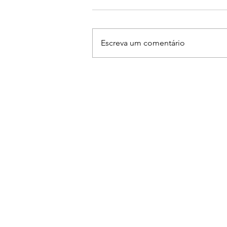
Escreva um comentário
Ruan & Leandro se
apresentam na The Farm em
Americana