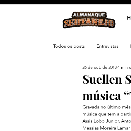
H
Todos os posts
Entrevistas
26 de out. de 2018
1 min d
Suellen 
música “
Gravada no último mês 
música que tem a part
Assis Lobo Junior, Anto
Messias Moreira Lamar 