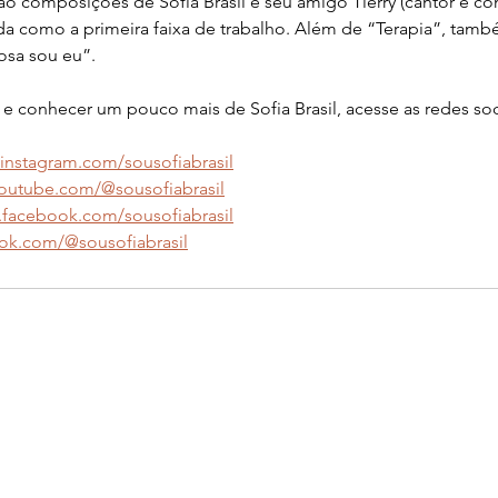
ão composições de Sofia Brasil e seu amigo Tierry (cantor e co
da como a primeira faixa de trabalho. Além de “Terapia”, tamb
osa sou eu”.
 e conhecer um pouco mais de Sofia Brasil, acesse as redes soc
.instagram.com/sousofiabrasil
youtube.com/@sousofiabrasil
.facebook.com/sousofiabrasil
tok.com/@sousofiabrasil