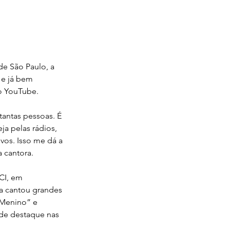
de São Paulo, a 
 e já bem 
no YouTube.
antas pessoas. É 
ja pelas rádios, 
vos. Isso me dá a 
 cantora.
CI, em 
la cantou grandes 
“Menino” e 
de destaque nas 