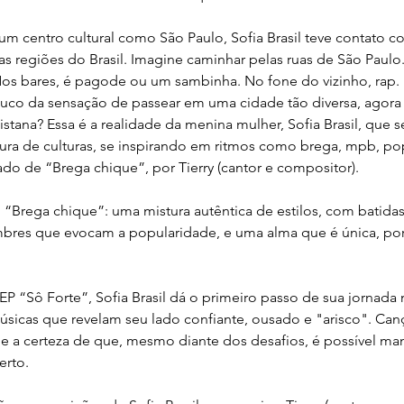
 centro cultural como São Paulo, Sofia Brasil teve contato c
as regiões do Brasil. Imagine caminhar pelas ruas de São Paulo.
s bares, é pagode ou um sambinha. No fone do vizinho, rap. N
ouco da sensação de passear em uma cidade tão diversa, agora 
stana? Essa é a realidade da menina mulher, Sofia Brasil, que s
tura de culturas, se inspirando em ritmos como brega, mpb, pop
ado de “Brega chique”, por Tierry (cantor e compositor).
 “Brega chique”: uma mistura autêntica de estilos, com batid
imbres que evocam a popularidade, e uma alma que é única, por
 “Sô Forte”, Sofia Brasil dá o primeiro passo de sua jornada 
 músicas que revelam seu lado confiante, ousado e "arisco". Ca
 e a certeza de que, mesmo diante dos desafios, é possível man
erto.