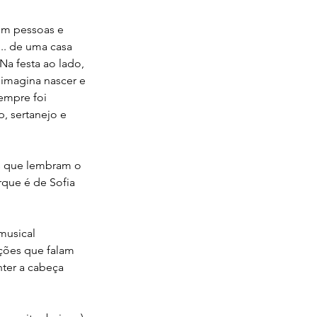
om pessoas e 
.. de uma casa 
a festa ao lado, 
imagina nascer e 
empre foi 
, sertanejo e 
as que lembram o 
que é de Sofia 
musical 
nções que falam 
ter a cabeça 