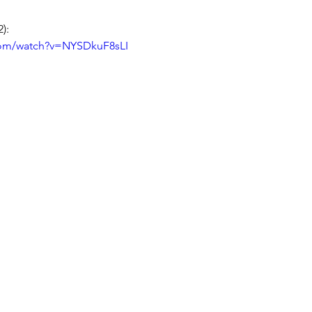
):
com/watch?v=NYSDkuF8sLI