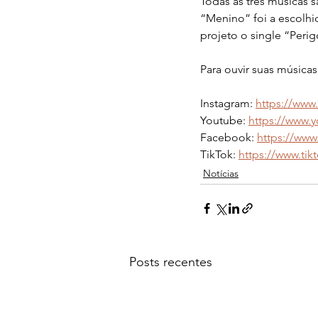
Todas as três músicas s
“Menino” foi a escolhi
projeto o single “Perig
Para ouvir suas músicas
Instagram: 
https://www
Youtube: 
https://www.
Facebook: 
https://www
TikTok: 
https://www.tik
Notícias
Posts recentes