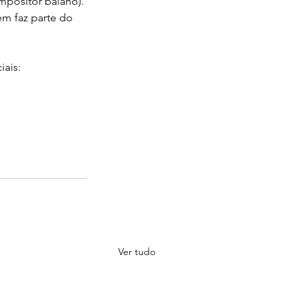
mpositor baiano). 
ém faz parte do 
iais:
Ver tudo