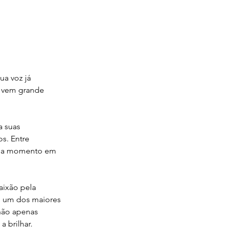
a voz já 
e vem grande 
a suas 
s. Entre 
ada momento em 
ixão pela 
, um dos maiores 
não apenas 
 brilhar.