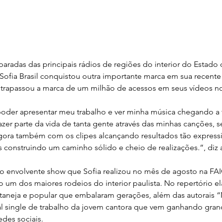
radas das principais rádios de regiões do interior do Estado 
Sofia Brasil conquistou outra importante marca em sua recente
 ultrapassou a marca de um milhão de acessos em seus vídeos 
poder apresentar meu trabalho e ver minha música chegando a t
zer parte da vida de tanta gente através das minhas canções, se
gora também com os clipes alcançando resultados tão expressi
 construindo um caminho sólido e cheio de realizações.”, diz a
o envolvente show que Sofia realizou no mês de agosto na FAI
o um dos maiores rodeios do interior paulista. No repertório e
taneja e popular que embalaram gerações, além das autorais 
al single de trabalho da jovem cantora que vem ganhando gran
edes sociais.