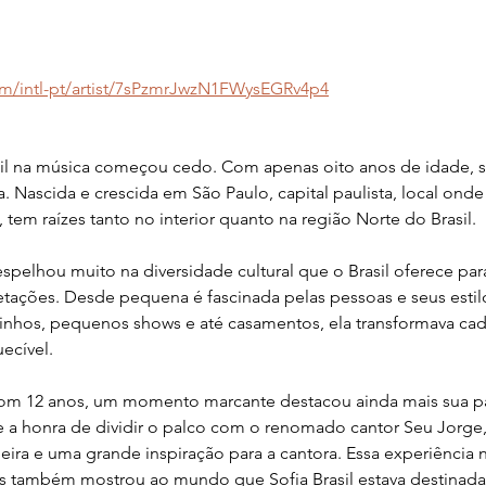
com/intl-pt/artist/7sPzmrJwzN1FWysEGRv4p4
sil na música começou cedo. Com apenas oito anos de idade, su
. Nascida e crescida em São Paulo, capital paulista, local ond
, tem raízes tanto no interior quanto na região Norte do Brasil.
espelhou muito na diversidade cultural que o Brasil oferece par
tações. Desde pequena é fascinada pelas pessoas e seus estilo
inhos, pequenos shows e até casamentos, ela transformava c
ecível.
com 12 anos, um momento marcante destacou ainda mais sua pa
eve a honra de dividir o palco com o renomado cantor Seu Jorge
eira e uma grande inspiração para a cantora. Essa experiência 
as também mostrou ao mundo que Sofia Brasil estava destinada a