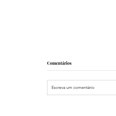
Comentários
Escreva um comentário
Frei Gilson abre a
programação da 31ª Festa do