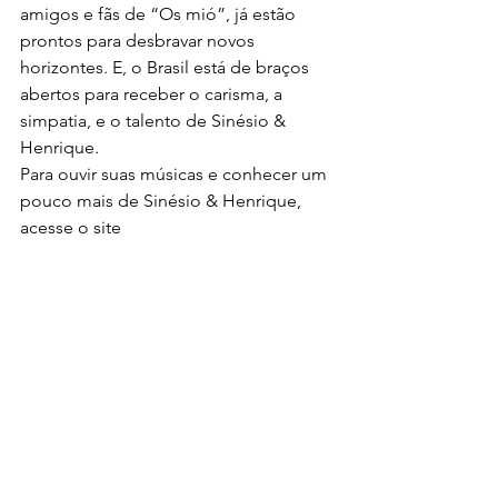
amigos e fãs de “Os mió”, já estão 
prontos para desbravar novos 
horizontes. E, o Brasil está de braços 
abertos para receber o carisma, a 
simpatia, e o talento de Sinésio & 
Henrique.
Para ouvir suas músicas e conhecer um 
pouco mais de Sinésio & Henrique, 
acesse o site 
www.sinesioehenrique.com.br.
Notícias
Ver tudo
Posts recentes