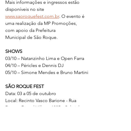
Mais informações e ingressos estão 
disponíveis no site 
www.saoroquefest.com.br
. O evento é 
uma realização da MP Promoções, 
com apoio da Prefeitura 
Municipal de São Roque.
SHOWS
03/10 – Natanzinho Lima e Open Farra
04/10 – Péricles e Dennis DJ
05/10 – Simone Mendes e Bruno Martini
SÃO ROQUE FEST
Data: 03 a 05 de outubro
Local: Recinto Vasco Barione - Rua 
Doutor Durval Villaça, 1335 - Gabriel 
Piza – São Roque/SP.
Informações: (11) 9 7266 4950 / 
www.saoroquefest.com.br