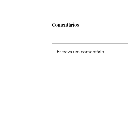
Comentários
Escreva um comentário
Frei Gilson abre a
programação da 31ª Festa do
Peão de Boiadeiro de
Piracicaba