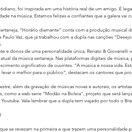
tidiano, foi inspirada em uma história real de um amigo. É leg
dade na música. Estamos felizes e confiantes que a galera vai cur
rtaneja, “Horário diamante” conta com a produção musical d
e Paulo Vaz, que já trabalhou com a dupla nas canções “Desejo 
.
e e donos de uma personalidade única, Renato & Giovanelli v
atual da música sertaneja. Nas plataformas digitais de música,
scimento significativo de ouvintes. “A música é nossa vida. Es
 levar o melhor para o público”, destacam os cantores que p
stre, além da gravação de músicas novas e autorais, os artist
s, como a web serie “Modão na Boleia”, projeto que será lanç
 Youtube. Vale lembrar que a dupla tem viajado por todo o Bras
I
que se revezam na primeira e que trazem uma personalidade pr