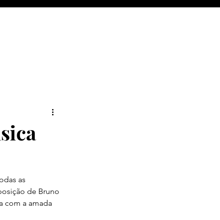
sica
odas as 
posição de Bruno 
fa com a amada 