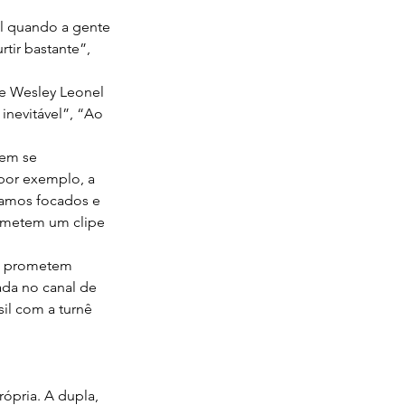
al quando a gente 
tir bastante”, 
e Wesley Leonel 
inevitável”, “Ao 
em se 
 por exemplo, a 
tamos focados e 
rometem um clipe 
as prometem 
ada no canal de 
il com a turnê 
ópria. A dupla, 