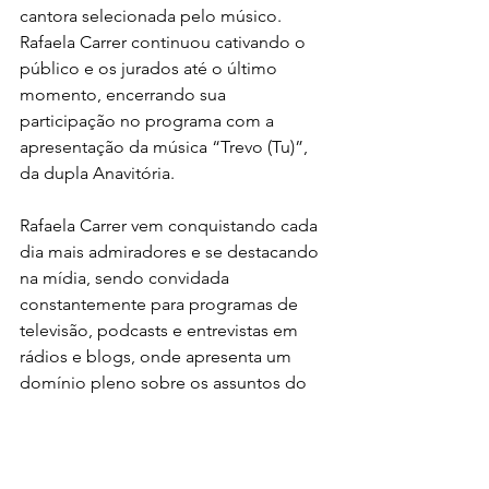
cantora selecionada pelo músico. 
Rafaela Carrer continuou cativando o 
público e os jurados até o último 
momento, encerrando sua 
participação no programa com a 
apresentação da música “Trevo (Tu)”, 
da dupla Anavitória.
Rafaela Carrer vem conquistando cada 
dia mais admiradores e se destacando 
na mídia, sendo convidada 
constantemente para programas de 
televisão, podcasts e entrevistas em 
rádios e blogs, onde apresenta um 
domínio pleno sobre os assuntos do 
seu nicho artístico e musical, além de 
cantar ao vivo sucessos de grandes 
artistas consagrados. A jovem cantora 
também já foi convidada a subir no 