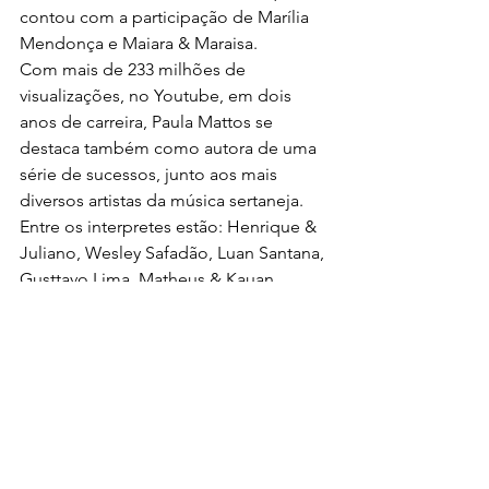
contou com a participação de Marília 
Mendonça e Maiara & Maraisa.
Com mais de 233 milhões de 
visualizações, no Youtube, em dois 
anos de carreira, Paula Mattos se 
destaca também como autora de uma 
série de sucessos, junto aos mais 
diversos artistas da música sertaneja. 
Entre os interpretes estão: Henrique & 
Juliano, Wesley Safadão, Luan Santana, 
Gusttavo Lima, Matheus & Kauan, 
Simone & Simaria, Marília Mendonça, 
Maiara & Maraisa, Naiara Azevedo, 
Thaeme & Thiago, Michel Teló, Marcos 
& Belutti, João Neto & Frederico, 
Cristiano Araújo, Zé Felipe, Leonardo, 
Edson & Hudson, Munhoz & Mariano, 
Banda Malta, Pablo e Aviões do Forró.