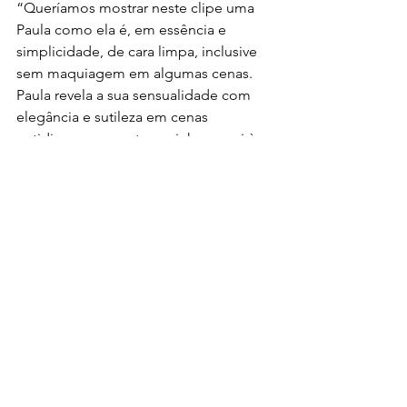
“Queríamos mostrar neste clipe uma 
Paula como ela é, em essência e 
simplicidade, de cara limpa, inclusive 
sem maquiagem em algumas cenas. 
Paula revela a sua sensualidade com 
elegância e sutileza em cenas 
cotidianas enquanto cozinha ou vai à 
feira. Ela retrata uma mulher que como 
qualquer outra, que passa por 
momentos difíceis, mas é capaz de 
superá-los. Acho que o resultado final 
ficou bem interessante. Apesar da 
temática, o clima ficou leve e feliz”, 
comenta Bruno Fiovarante.
Notícias