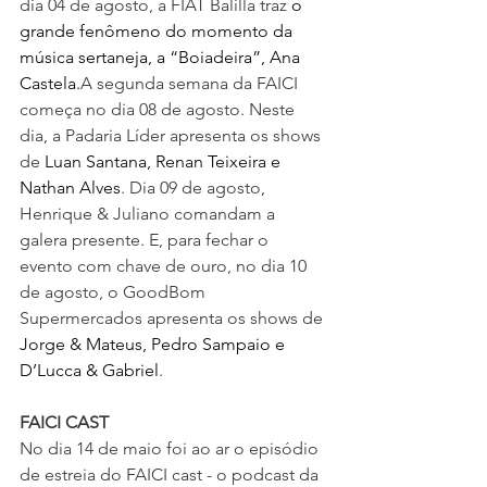
dia 04 de agosto, a FIAT Balilla traz 
o 
grande fenômeno do momento da 
música sertaneja, a “Boiadeira”, Ana 
Castela.
A segunda semana da FAICI 
começa no dia 08 de agosto. Neste 
dia, a Padaria Líder apresenta os shows 
de 
Luan Santana, Renan Teixeira e 
Nathan Alves
. Dia 09 de agosto, 
Henrique & Juliano comandam a 
galera presente. E, para fechar o 
evento com chave de ouro, no dia 10 
de agosto, o GoodBom 
Supermercados apresenta os shows de 
Jorge & Mateus, Pedro Sampaio e 
D’Lucca & Gabriel
.
FAICI CAST
No dia 14 de maio foi ao ar o episódio 
de estreia do FAICI cast - o podcast da 