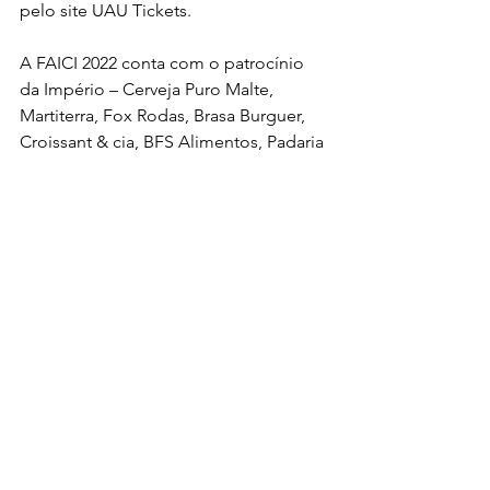
pelo site UAU Tickets.
A FAICI 2022 conta com o patrocínio 
da Império – Cerveja Puro Malte, 
Martiterra, Fox Rodas, Brasa Burguer, 
Croissant & cia, BFS Alimentos, Padaria 
Líder, AVM Imóveis, Posto P5, 
Construbase, Daisho, Impacto Prime, 
Azza Internet, D’Negri Sucos Naturais, 
Família Pinduka’s, Grupo Balilla, 
Lógica, Loja Bandeira Filhos, Lúcia 
Ramos Lingerie, Masotti 
Empreendimentos, Star Country, 
Centro Médico Mais Saúde, Grupo 
Marracini, Corpus Saneamento, Brimex 
Cup, Polo Shopping Indaiatuba, Rafa 
Som, Yanmar, Marchetti Fotografia, 
Resultado Propaganda e Lance 
Comunicação.