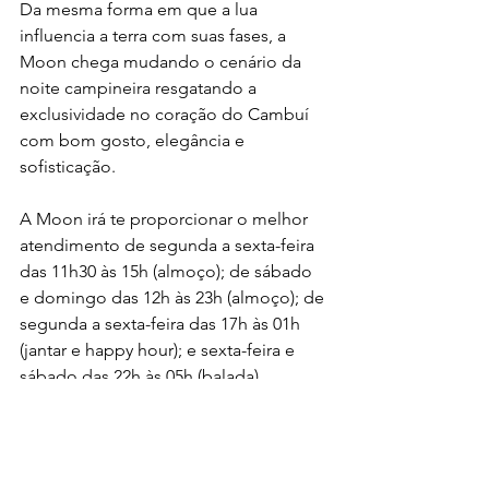
Da mesma forma em que a lua 
influencia a terra com suas fases, a 
Moon chega mudando o cenário da 
noite campineira resgatando a 
exclusividade no coração do Cambuí 
com bom gosto, elegância e 
sofisticação.
A Moon irá te proporcionar o melhor 
atendimento de segunda a sexta-feira 
das 11h30 às 15h (almoço); de sábado 
e domingo das 12h às 23h (almoço); de 
segunda a sexta-feira das 17h às 01h 
(jantar e happy hour); e sexta-feira e 
sábado das 22h às 05h (balada).
Para mais informações: 
@mooncampinas
Notícias