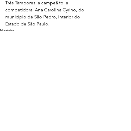
Três Tambores, a campeã foi a 
competidora, Ana Carolina Cyrino, do 
município de São Pedro, interior do 
Estado de São Paulo.
Notícias
Ver tudo
Posts recentes