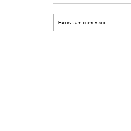
Escreva um comentário
Ruan & Leandro se
apresentam na The Farm em
Americana