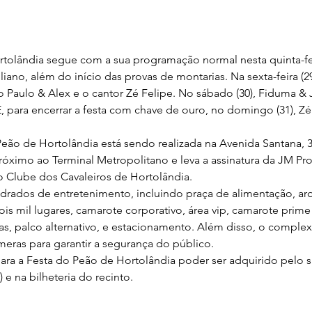
tolândia segue com a sua programação normal nesta quinta-fei
ano, além do início das provas de montarias. Na sexta-feira (2
o Paulo & Alex e o cantor Zé Felipe. No sábado (30), Fiduma & 
, para encerrar a festa com chave de ouro, no domingo (31), Zé
Peão de Hortolândia está sendo realizada na Avenida Santana, 
róximo ao Terminal Metropolitano e leva a assinatura da JM P
 Clube dos Cavaleiros de Hortolândia.
drados de entretenimento, incluindo praça de alimentação, ar
ois mil lugares, camarote corporativo, área vip, camarote prime
as, palco alternativo, e estacionamento. Além disso, o comple
ras para garantir a segurança do público.
ara a Festa do Peão de Hortolândia poder ser adquirido pelo si
 e na bilheteria do recinto.