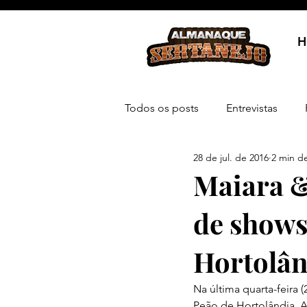
H
Todos os posts
Entrevistas
28 de jul. de 2016
2 min de
Maiara 
de shows
Hortolân
Na última quarta-feira 
Peão de Hortolândia. 