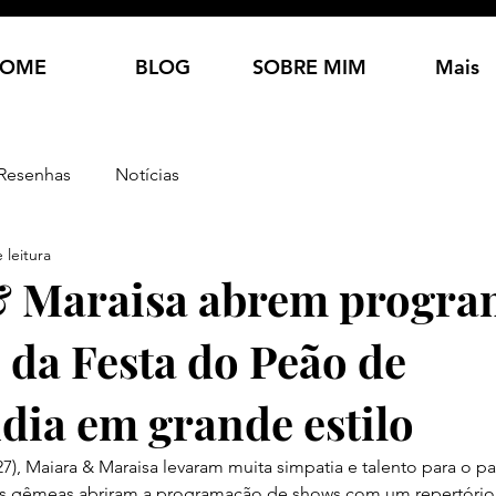
OME
BLOG
SOBRE MIM
Mais
Resenhas
Notícias
 leitura
& Maraisa abrem progr
 da Festa do Peão de
dia em grande estilo
(27), Maiara & Maraisa levaram muita simpatia e talento para o p
As gêmeas abriram a programação de shows com um repertório 