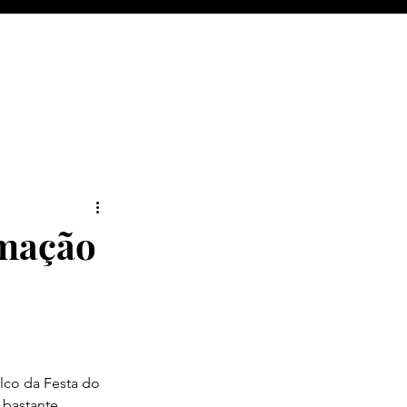
amação
alco da Festa do 
bastante 