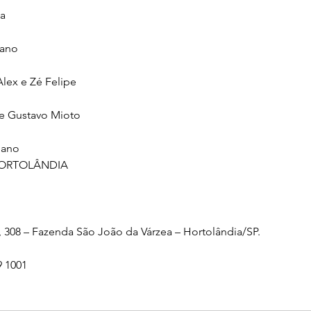
sa
iano
Alex e Zé Felipe
 e Gustavo Mioto
iano
HORTOLÂNDIA
, 308 – Fazenda São João da Várzea – Hortolândia/SP.
9 1001