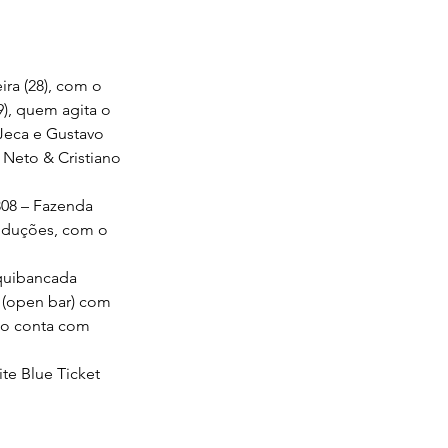
ra (28), com o 
9), quem agita o 
Jeca e Gustavo 
 Neto & Cristiano 
308 – Fazenda 
roduções, com o 
quibancada 
 (open bar) com 
xo conta com 
te Blue Ticket 