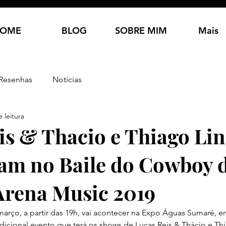
OME
BLOG
SOBRE MIM
Mais
Resenhas
Notícias
 leitura
is & Thacio e Thiago Lin
am no Baile do Cowboy 
rena Music 2019
arço, a partir das 19h, vai acontecer na Expo Águas Sumaré, e
icional evento que terá os shows de Lucas Reis & Thácio e Thia