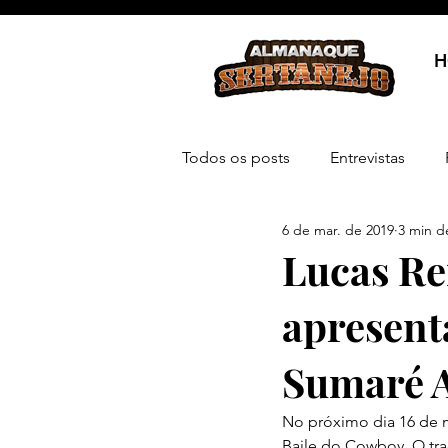
H
Todos os posts
Entrevistas
6 de mar. de 2019
3 min de
Lucas Re
apresent
Sumaré A
No próximo dia 16 de m
Baile do Cowboy. O trad