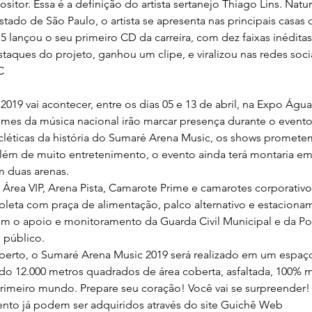
itor. Essa é a definição do artista sertanejo Thiago Lins. Natu
stado de São Paulo, o artista se apresenta nas principais casas
5 lançou o seu primeiro CD da carreira, com dez faixas inéditas
aques do projeto, ganhou um clipe, e viralizou nas redes socia
C
019 vai acontecer, entre os dias 05 e 13 de abril, na Expo Águ
mes da música nacional irão marcar presença durante o evento
léticas da história do Sumaré Arena Music, os shows promete
 Além de muito entretenimento, o evento ainda terá montaria em
 duas arenas.
Área VIP, Arena Pista, Camarote Prime e camarotes corporativos
pleta com praça de alimentação, palco alternativo e estaciona
m o apoio e monitoramento da Guarda Civil Municipal e da Políc
 público.
erto, o Sumaré Arena Music 2019 será realizado em um espaço
o 12.000 metros quadrados de área coberta, asfaltada, 100% 
primeiro mundo. Prepare seu coração! Você vai se surpreender!
ento já podem ser adquiridos através do site Guichê Web 