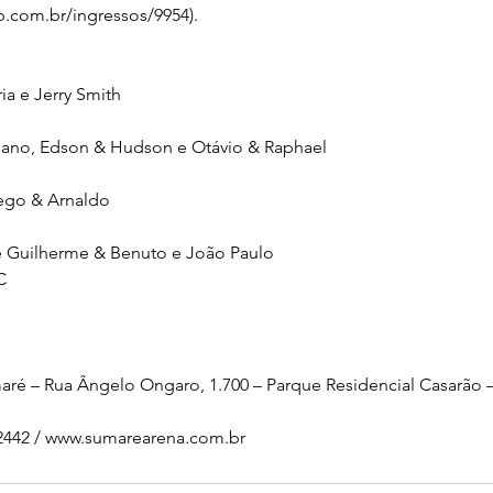
.com.br/ingressos/9954).
ia e Jerry Smith
tiano, Edson & Hudson e Otávio & Raphael
iego & Arnaldo
e Guilherme & Benuto e João Paulo
C
ré – Rua Ângelo Ongaro, 1.700 – Parque Residencial Casarão 
 2442 / www.sumarearena.com.br