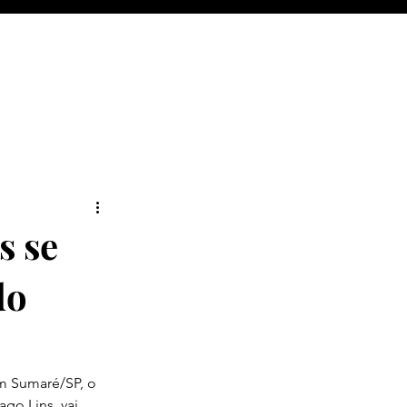
s se
do
m Sumaré/SP, o 
go Lins, vai 