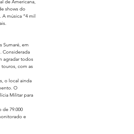
ral de Americana, 
 de shows do 
. A música “4 mil 
is.
as Sumaré, em 
. Considerada 
m agradar todos 
 touros, com as 
, o local ainda 
mento. O 
ia Militar para 
 de 79.000 
monitorado e 