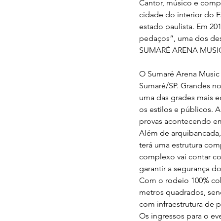
Cantor, músico e compos
cidade do interior do E
estado paulista. Em 201
pedaços”, uma dos dest
SUMARÉ ARENA MUSI
O Sumaré Arena Music 2
Sumaré/SP. Grandes no
uma das grades mais ec
os estilos e públicos.
provas acontecendo em
Além de arquibancada, 
terá uma estrutura com
complexo vai contar co
garantir a segurança do
Com o rodeio 100% cob
metros quadrados, send
com infraestrutura de 
Os ingressos para o ev