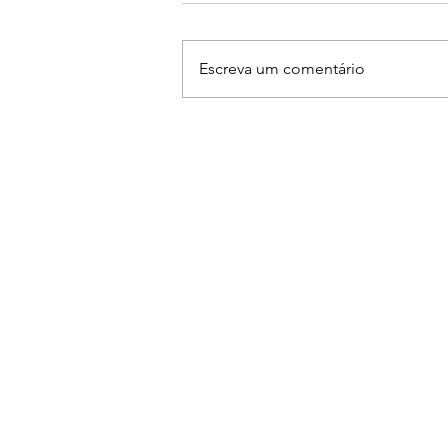
Escreva um comentário
Frei Gilson abre a
programação da 31ª Festa do
Peão de Boiadeiro de
Piracicaba