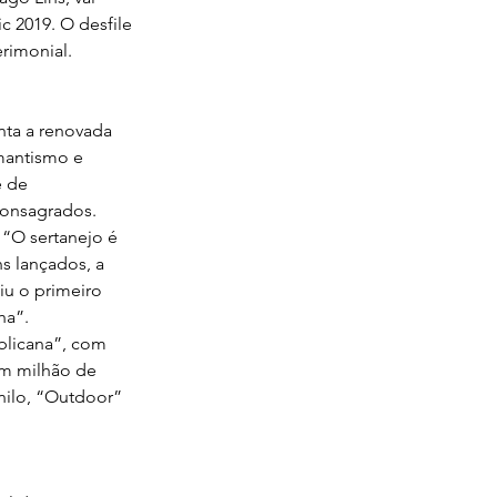
 2019. O desfile 
rimonial.
nta a renovada 
mantismo e 
e de 
 consagrados.
“O sertanejo é 
s lançados, a 
iu o primeiro 
ha”.
blicana”, com 
um milhão de 
nilo, “Outdoor” 