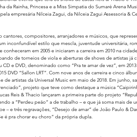
a da Rainha, Princesa e a Miss Simpatia do Sumaré Arena Music
pela empresária Nilceia Zagui, da Nilceia Zagui Assessoria & Ce
ão cantores, compositores, arranjadores e músicos, que represe
um inconfundível estilo que mescla, juventude universitária, ro
 se conheceram em 2005 e iniciaram a carreira em 2010 na cidad
pando de torneios de viola e aberturas de shows de artistas já
ou CD e DVD, denominado como “Pra te amar de vez”, em 2013 
015 DVD “Sallon LRT”. Com nove anos de carreira e cinco álbun
e de artistas da Universal Music em maio de 2018. Em junho, sa
ferenciado”, projeto que teve como destaque a música “Caipirin
Lucas Reis & Thacio lançaram a primeira parte do projeto “Repu
 sendo a “Perdeu peāo” a de trabalho – e que já soma mais de 
ube – e três regravações, “Desejo de amar” de João Paulo & Da
e é pra chorar eu choro” da própria dupla.