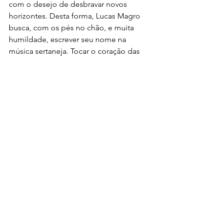
com o desejo de desbravar novos 
horizontes. Desta forma, Lucas Magro 
busca, com os pés no chão, e muita 
humildade, escrever seu nome na 
música sertaneja. Tocar o coração das 
pessoas, através das letras de suas 
composições, e deixar que ela seja a 
trilha sonora de suas histórias, é sua 
maior motivação para viver da música.
Para ouvir suas músicas e conhecer um 
pouco mais de Lucas Magro, acesse o 
site www.lucasmagro.com.br.
Notícias