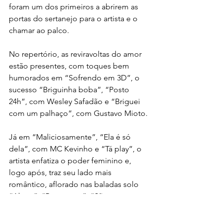
foram um dos primeiros a abrirem as 
portas do sertanejo para o artista e o 
chamar ao palco.
No repertório, as reviravoltas do amor 
estão presentes, com toques bem 
humorados em “Sofrendo em 3D”, o 
sucesso “Briguinha boba”, “Posto 
24h”, com Wesley Safadão e “Briguei 
com um palhaço”, com Gustavo Mioto.
Já em “Maliciosamente”, “Ela é só 
dela”, com MC Kevinho e “Tá play”, o 
artista enfatiza o poder feminino e, 
logo após, traz seu lado mais 
romântico, aflorado nas baladas solo 
“Aham”, “Boca cega”, “São 
longuinho” e a confortante “Calor do 
momento”, com o Padre Fábio de 