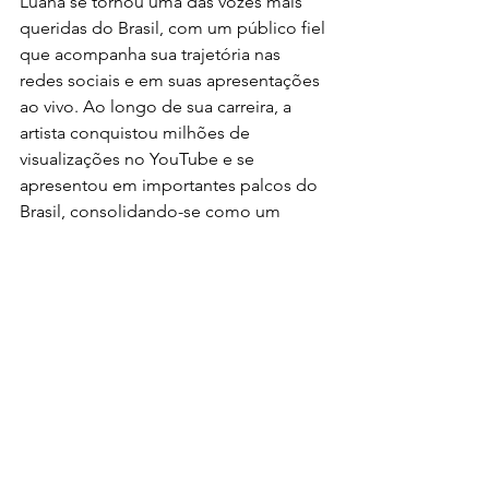
Luana se tornou uma das vozes mais 
queridas do Brasil, com um público fiel 
que acompanha sua trajetória nas 
redes sociais e em suas apresentações 
ao vivo. Ao longo de sua carreira, a 
artista conquistou milhões de 
visualizações no YouTube e se 
apresentou em importantes palcos do 
Brasil, consolidando-se como um 
nome forte na música sertaneja.
Notícias
Ver tudo
Posts recentes