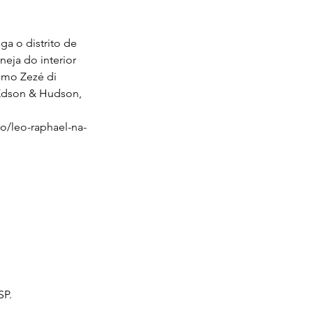
ga o distrito de 
eja do interior 
omo Zezé di 
Edson & Hudson, 
o/leo-raphael-na-
SP.