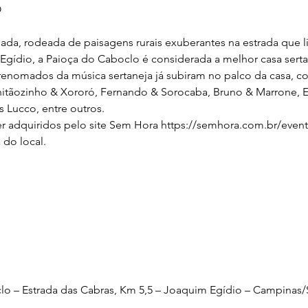
O
iada, rodeada de paisagens rurais exuberantes na estrada que li
gídio, a Paioça do Caboclo é considerada a melhor casa sertan
as renomados da música sertaneja já subiram no palco da casa, c
itãozinho & Xororó, Fernando & Sorocaba, Bruno & Marrone, 
 Lucco, entre outros.
 adquiridos pelo site Sem Hora https://semhora.com.br/event
 do local.
lo – Estrada das Cabras, Km 5,5 – Joaquim Egídio – Campinas/