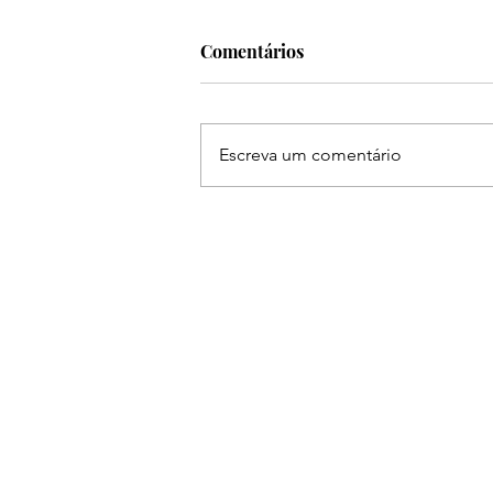
Comentários
Escreva um comentário
Ruan & Leandro se
apresentam na The Farm em
Americana