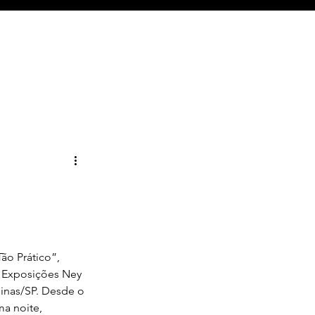
o Prático”, 
 Exposições Ney 
inas/SP. Desde o 
a noite, 