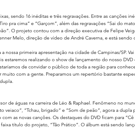
as, sendo 16 inéditas e três regravações. Entre as canções iné
Tiro pra cima” e “Garçom”, além das regravações “Sai do mato 
o”. O projeto contou com a direção executiva de Felipe Veiga 
nner Melo, direção de vídeo de André Caverna, e está sendo d
 a nossa primeira apresentação na cidade de Campinas/SP. Vai 
pois estaremos realizando o show de lançamento do nosso DVD
taríamos de convidar o público de toda a região para conhece
r muito com a gente. Preparamos um repertório bastante espec
 dupla.
isor de águas na carreira de Léo & Raphael. Fenômeno no mun
to veiaco”, “Tchau, brigado” e “Som de peão”, agora a dupla
do com as novas canções. Os destaques do DVD ficam para “Cê g
 faixa título do projeto, “Tão Prático”. O álbum está sendo lan