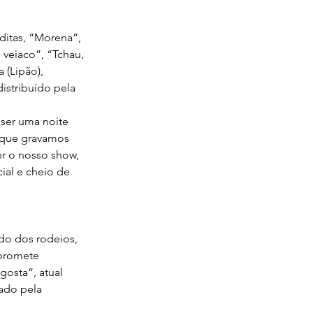
ditas, “Morena”, 
veiaco”, “Tchau, 
(Lipão), 
istribuído pela 
ser uma noite 
 que gravamos 
r o nosso show, 
ial e cheio de 
do dos rodeios, 
 promete 
osta”, atual 
çado pela 