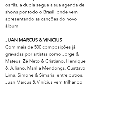
os fãs, a dupla segue a sua agenda de 
shows por todo o Brasil, onde vem 
apresentando as canções do novo 
álbum. 
JUAN MARCUS & VINICIUS
Com mais de 500 composições já 
gravadas por artistas como Jorge & 
Mateus, Zé Neto & Cristiano, Henrique 
& Juliano, Marília Mendonça, Gusttavo 
Lima, Simone & Simaria, entre outros, 
Juan Marcus & Vinícius vem trilhando 
um caminho de sucesso e se 
destacando a cada dia mais como 
dupla no cenário sertanejo. 
Com o timbre vocal único e marcante 
de Juan Marcus e a destreza do multi-