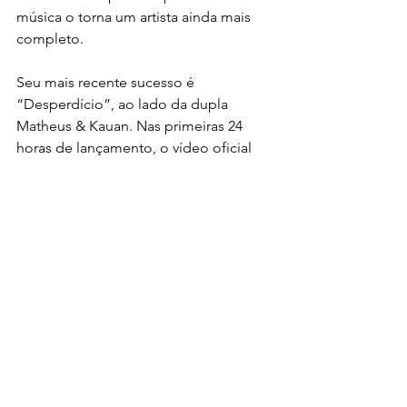
música o torna um artista ainda mais 
completo.
Seu mais recente sucesso é 
“Desperdício”, ao lado da dupla 
Matheus & Kauan. Nas primeiras 24 
horas de lançamento, o vídeo oficial 
do single ultrapassou um milhão de 
visualizações.
 Acompanhe Hugo Henrique em 
@hugohenriquecantor e fique ligado 
em todas as suas novidades.
Foto: Marcella Neitzel
Notícias