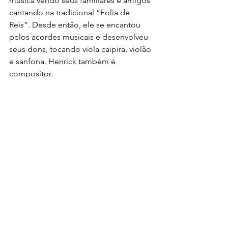
música vendo seus familiares e amigos 
cantando na tradicional “Folia de 
Reis”. Desde então, ele se encantou 
pelos acordes musicais e desenvolveu 
seus dons, tocando viola caipira, violão 
e sanfona. Henrick também é 
compositor.
Notícias
Ver tudo
Posts recentes