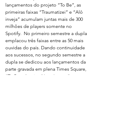
lançamentos do projeto “To Be”, as 
primeiras faixas “Traumatizei” e “Alô 
inveja” acumulam juntas mais de 300 
milhões de players somente no 
Spotify.  No primeiro semestre a dupla 
emplacou três faixas entre as 50 mais 
ouvidas do país. Dando continuidade 
aos sucessos, no segundo semestre a 
dupla se dedicou aos lançamentos da 
parte gravada em plena Times Square, 
“To Be – Ao vivo Nova Iorque” carrega 
em seus principais sucessos as faixas 
“Quase algo” e “Seu erro”.
Não dá para contestar que Henrique & 
Juliano sabem escolher seu repertório, 
a constância nos números das 
plataformas prova isso, para 2024 a 