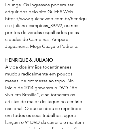
Lounge. Os ingressos podem ser 
adquiridos pelo site Guichê Web 
https://www.guicheweb.com.br/henriqu
e-e-juliano-campinas_39792
, 
ou nos 
pontos de vendas espalhados pelas 
cidades de Campinas, Amparo, 
Jaguariúna, Mogi Guaçu e Pedreira.
HENRIQUE & JULIANO
A vida dos irmãos tocantinenses 
mudou radicalmente em poucos 
meses, de promessa ao topo. No 
início de 2014 gravaram o DVD “Ao 
vivo em Brasília”, e se tornaram os 
artistas de maior destaque no cenário 
nacional. O que acabou se repetindo 
em todos os seus trabalhos, agora 
lançam o 9º DVD da carreira e mantém 