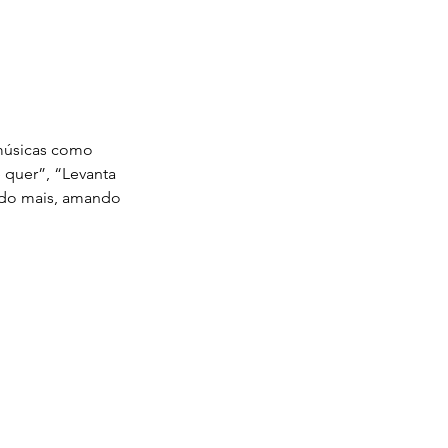
músicas como 
 quer”, “Levanta 
ndo mais, amando 