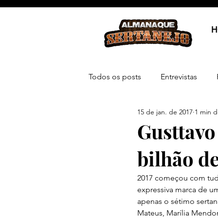
H
Todos os posts
Entrevistas
15 de jan. de 2017
1 min d
Gusttavo
bilhão d
2017 começou com tudo 
expressiva marca de um 
apenas o sétimo sertan
Mateus, Marília Mendon