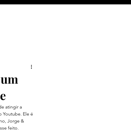
e um
be
 atingir a 
o Youtube. Ele é 
no, Jorge & 
se feito.