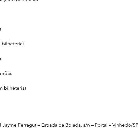
a
bilheteria)
o
limões
 bilheteria)
 Jayme Ferragut – Estrada da Boiada, s/n – Portal – Vinhedo/SP