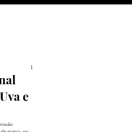
nal
 Uva e
missão 
 de março, no 