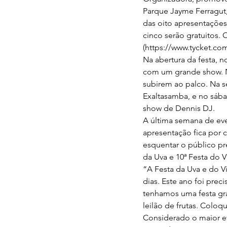
Parque Jayme Ferragut,
das oito apresentações
cinco serão gratuitos. 
(https://www.tycket.com
Na abertura da festa, 
com um grande show. No
subirem ao palco. Na se
Exaltasamba, e no sába
show de Dennis DJ.
A última semana de even
apresentação fica por 
esquentar o público pr
da Uva e 10ª Festa do 
“A Festa da Uva e do V
dias. Este ano foi prec
tenhamos uma festa gra
leilão de frutas. Colo
Considerado o maior eve