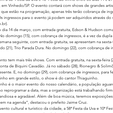
 em Vinhedo/SP. O evento contará com shows de grandes artist
 que estão na programação, apenas três terão cobrança de ingr
Os ingressos para o evento já podem ser adquiridos através do s
.br).
no dia 14 de março, com entrada gratuita, Edson & Hudson com
 domingo (15), com cobrança de ingressos, é a vez da dupla 
mana seguinte, com entrada gratuita, se apresentam na sexta-fe
do (21), Trio Parada Dura. No domingo (22), com cobrança de i
to tem mais três shows. Com entrada gratuita, na sexta-feira (2
conta de Biquini Cavadão. Já no sábado (28), Rionegro & Solimõ
esente. E, no domingo (29), com cobrança de ingressos, para fec
Vinho em grande estilo, o show é do cantor Thiaguinho.
inho é o maior evento do nosso calendário, a população aguar
iso reprogramar a data, mas a organização está trabalhando fir
ndiosa e agradável. Além de boa música, teremos exposições e
quem na agenda”, destacou o prefeito Jaime Cruz.
nto cultural e turístico da cidade, a 58ª Festa da Uva e 10ª Fes