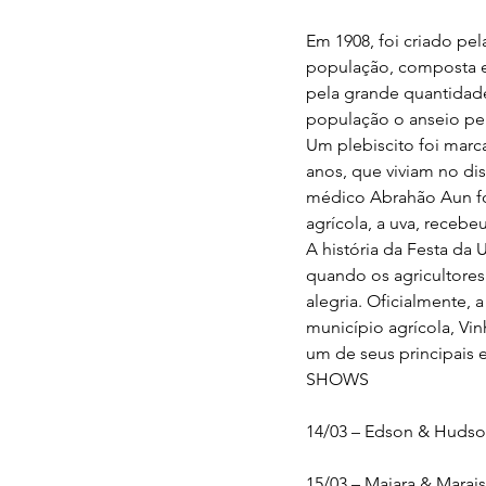
Em 1908, foi criado pel
população, composta em
pela grande quantidade
população o anseio pel
Um plebiscito foi mar
anos, que viviam no dis
médico Abrahão Aun foi
agrícola, a uva, receb
A história da Festa da
quando os agricultores
alegria. Oficialmente,
município agrícola, Vi
um de seus principais 
SHOWS
14/03 – Edson & Huds
15/03 – Maiara & Marais