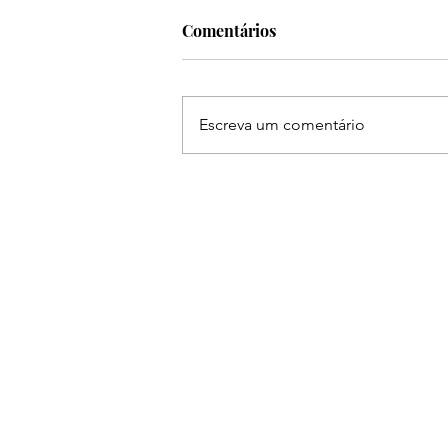
Comentários
Escreva um comentário
Ruan & Leandro se
apresentam na The Farm em
Americana