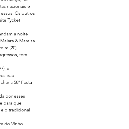
as nacionais e 
essos. Os outros 
ite Tycket 
andam a noite 
Maiara & Maraisa 
ira (20), 
ngressos, tem 
7), a 
es irão 
har a 58ª Festa 
da por esses 
me para que 
 o tradicional 
ta do Vinho 