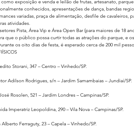
 como exposição e venda e leilão de frutas, artesanato, parque
ionalmente conhecidos, apresentações de dança, bandas regio
rmances variadas, praça de alimentação, desfile de cavaleiros, p
ras atividades.
etores Pista, Área Vip e Área Open Bar (para maiores de 18 ano
ra que o público possa curtir todas as atrações do parque, e os
Durante os oito dias de festa, é esperado cerca de 200 mil pesso
IÍSICOS
dito Storani, 347 – Centro – Vinhedo/SP.
or Adilson Rodrigues, s/n – Jardim Samambaias – Jundiaí/SP.
 José Rosolen, 521 – Jardim Londres – Campinas/SP.
nida Imperatriz Leopoldina, 290 – Vila Nova – Campinas/SP.
s Alberto Ferraguty, 23 – Capela – Vinhedo/SP.