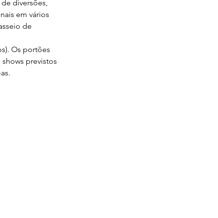
 de diversões, 
nais em vários 
asseio de 
s). Os portões 
 shows previstos 
as.