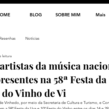
OME
BLOG
SOBRE MIM
Mais
Resenhas
Notícias
 leitura
artistas da música nacio
resentes na 58ª Festa da
 do Vinho de Vi
 de Vinhedo, por meio da Secretaria de Cultura e Turismo, e Co
 a 58ª Festa da Uva e 10ª Festa do Vinho entre os dias 14 e 29