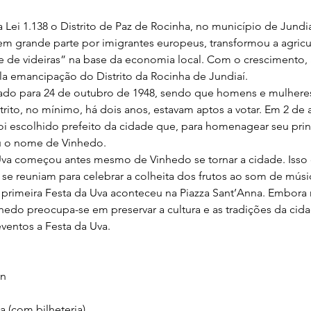
a Lei 1.138 o Distrito de Paz de Rocinha, no município de Jundia
 grande parte por imigrantes europeus, transformou a agricu
 de videiras” na base da economia local. Com o crescimento, 
a emancipação do Distrito da Rocinha de Jundiaí.
cado para 24 de outubro de 1948, sendo que homens e mulheres
trito, no mínimo, há dois anos, estavam aptos a votar. Em 2 de a
 escolhido prefeito da cidade que, para homenagear seu prin
eu o nome de Vinhedo.
 Uva começou antes mesmo de Vinhedo se tornar a cidade. Isso
 se reuniam para celebrar a colheita dos frutos ao som de músi
 a primeira Festa da Uva aconteceu na Piazza Sant’Anna. Embora
nhedo preocupa-se em preservar a cultura e as tradições da ci
eventos a Festa da Uva.
on
a (com bilheteria)