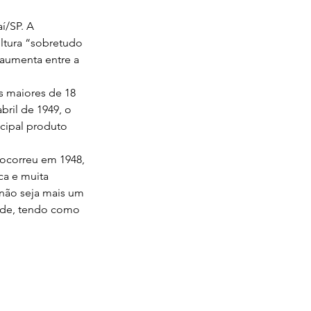
í/SP. A 
ltura “sobretudo 
aumenta entre a 
 maiores de 18 
bril de 1949, o 
cipal produto 
 ocorreu em 1948, 
ca e muita 
 não seja mais um 
dade, tendo como 