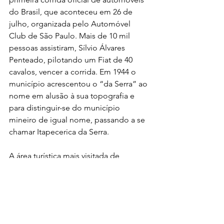
do Brasil, que aconteceu em 26 de 
julho, organizada pelo Automóvel 
Club de São Paulo. Mais de 10 mil 
pessoas assistiram, Sílvio Álvares 
Penteado, pilotando um Fiat de 40 
cavalos, vencer a corrida. Em 1944 o 
município acrescentou o “da Serra” ao 
nome em alusão à sua topografia e 
para distinguir-se do município 
mineiro de igual nome, passando a se 
chamar Itapecerica da Serra.
A área turística mais visitada de 
Itapecerica da Serra é o Kinkaku-ji, 
templo ecumênico e cinerário, 
construído em estilo arquitetônico 
japonês. Está localizado dentro do 
"Parque Turístico Nacional do Vale dos 