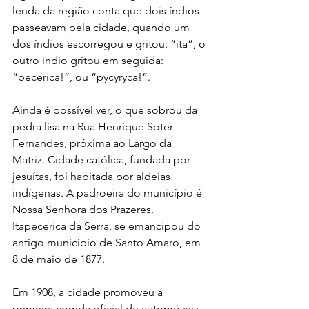
lenda da região conta que dois índios 
passeavam pela cidade, quando um 
dos índios escorregou e gritou: “ita”, o 
outro índio gritou em seguida: 
“pecerica!”, ou “pycyryca!”.
Ainda é possível ver, o que sobrou da 
pedra lisa na Rua Henrique Soter 
Fernandes, próxima ao Largo da 
Matriz. Cidade católica, fundada por 
jesuítas, foi habitada por aldeias 
indígenas. A padroeira do município é 
Nossa Senhora dos Prazeres. 
Itapecerica da Serra, se emancipou do 
antigo município de Santo Amaro, em 
8 de maio de 1877.
Em 1908, a cidade promoveu a 
primeira corrida oficial de automóveis 