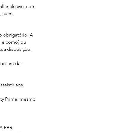
ll inclusive, com 
, suco, 
o obrigatório. A 
e e como) ou 
sua disposição.
possam dar 
ssistir aos 
ity Prime, mesmo 
 A PBR 