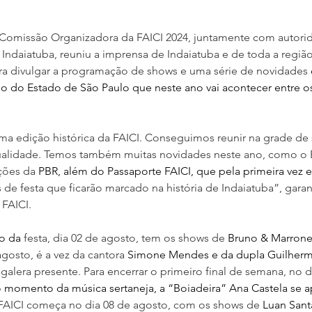
Comissão Organizadora da FAICI 2024, juntamente com autori
 Indaiatuba, reuniu a imprensa de Indaiatuba e de toda a regiã
ra divulgar a programação de shows e uma série de novidades 
io do Estado de São Paulo que neste ano vai acontecer entre os
 edição histórica da FAICI. Conseguimos reunir na grade de 
atualidade. Temos também muitas novidades neste ano, como o
ões da 
PBR, além do Passaporte FAICI, que pela primeira vez e
as de festa que ficarão marcado na história de Indaiatuba”, gar
 FAICI.
o da 
festa, dia 02 de agosto, tem os shows de 
Bruno & Marrone
agosto, é a vez da cantora 
Simone Mendes e da dupla Guilherm
lera presente. Para encerrar o primeiro final de semana, no d
momento da música sertaneja, a “Boiadeira” Ana Castela se a
AICI começa no dia 08 de agosto, com os shows de 
Luan Sant