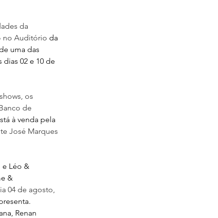
dades da 
o no Auditório
 da 
de uma das 
 dias 02 e 10 de 
shows, os 
 Banco de 
stá à venda pela 
ante José Marques 
 e Léo & 
e & 
ia 04 de agosto, 
presenta.
ana, Renan 