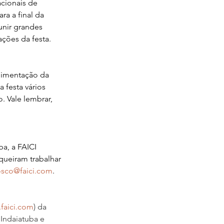
cionais de 
a a final da 
unir grandes 
ções da festa.
limentação da 
 festa vários 
. Vale lembrar, 
a, a FAICI 
ueiram trabalhar 
osco@faici.com
.
faici.com
) da 
 Indaiatuba e 