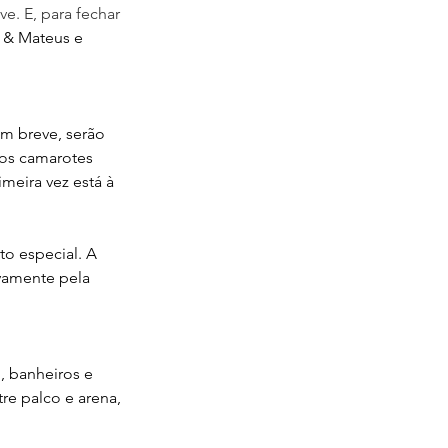
e. E, para fechar 
 & Mateus e 
Em breve, serão 
 os camarotes 
meira vez está à 
o especial. A 
vamente pela 
, banheiros e 
re palco e arena, 