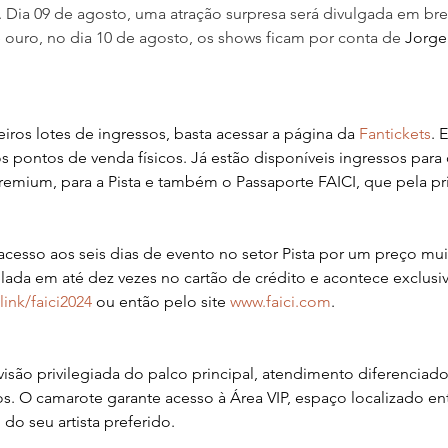
. Dia 09 de agosto, uma atração surpresa será divulgada em brev
ouro, no dia 10 de agosto, os shows ficam por conta de 
Jorge
eiros lotes de ingressos, basta acessar a página da 
Fantickets
. 
s pontos de venda físicos. Já estão disponíveis ingressos para
Premium, para a Pista e também o Passaporte FAICI, que pela pri
acesso aos seis dias de evento no setor Pista por um preço muit
ada em até dez vezes no cartão de crédito e acontece exclusi
link/faici2024
 ou então pelo site 
www.faici.com
.
são privilegiada do palco principal, atendimento diferenciado
os. O camarote garante acesso à Área VIP, espaço localizado ent
 do seu artista preferido.