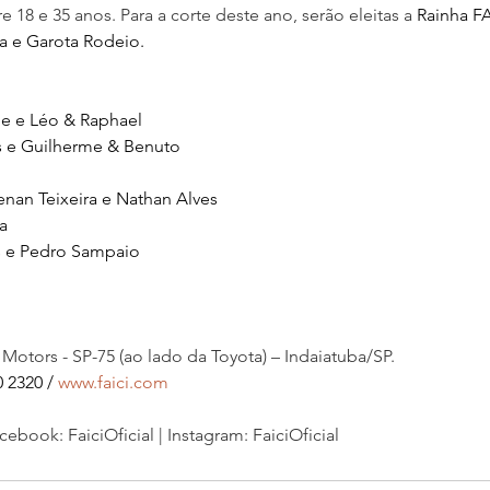
 18 e 35 anos. Para a corte deste ano, serão eleitas a 
Rainha FA
a e Garota Rodeio.
ne e Léo & Raphael
 e Guilherme & Benuto
enan Teixeira e Nathan Alves
a
s e Pedro Sampaio
Motors - SP-75 (ao lado da Toyota) – Indaiatuba/SP.
 2320 / 
www.faici.com
acebook: FaiciOficial | Instagram: FaiciOficial