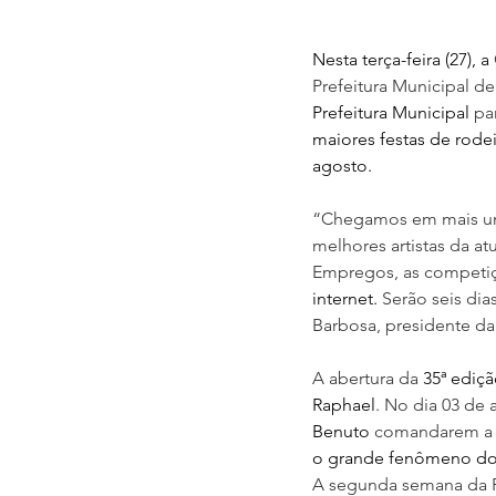
Nesta terça-feira (27), a 
Prefeitura Municipal de
Prefeitura Municipal
 pa
maiores festas de rode
agosto.
“Chegamos em mais uma
melhores artistas da 
Empregos, as competiç
internet.
 Serão seis di
Barbosa, presidente da
A abertura da 
35ª ediçã
Raphael
. No dia 03 de 
Benuto
comandarem a ga
o grande fenômeno do 
A segunda semana da F