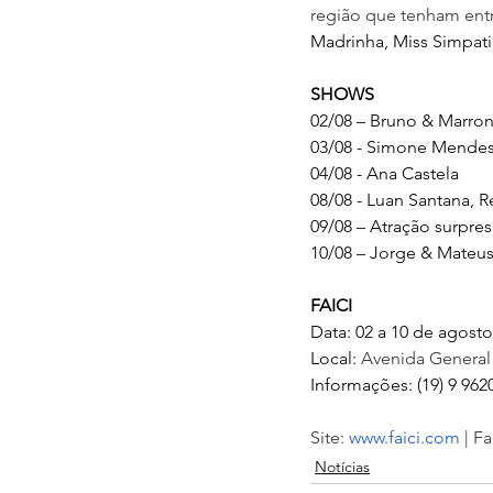
região que tenham entre
Madrinha, Miss Simpati
SHOWS
02/08 – Bruno & Marro
03/08 - Simone Mendes
04/08 - Ana Castela
08/08 - Luan Santana, R
09/08 – Atração surpres
10/08 – Jorge & Mateu
FAICI
Data: 02 a 10 de agosto
Local: 
Avenida General 
Informações: (19) 9 9620
Site: 
www.faici.com
 | F
Notícias