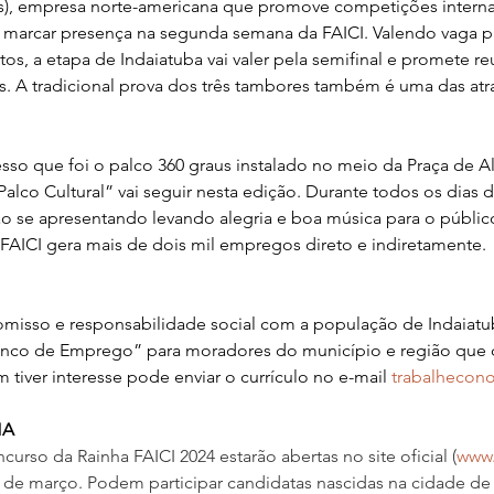
ers), empresa norte-americana que promove competições interna
 marcar presença na segunda semana da FAICI. Valendo vaga par
os, a etapa de Indaiatuba vai valer pela semifinal e promete re
. A tradicional prova dos três tambores também é uma das atra
so que foi o palco 360 graus instalado no meio da Praça de A
Palco Cultural” vai seguir nesta edição. Durante todos os dias da
rão se apresentando levando alegria e boa música para o público
FAICI gera mais de dois mil empregos direto e indiretamente.
isso e responsabilidade social com a população de Indaiatub
nco de Emprego” para moradores do município e região que q
tiver interesse pode enviar o currículo no e-mail 
trabalhecon
HA
curso da Rainha FAICI 2024 estarão abertas no site oficial (
www.
05 de março. Podem participar candidatas nascidas na cidade de