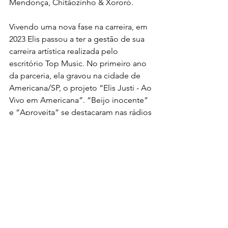
Mendonça, Chitãozinho & Xororó.
Vivendo uma nova fase na carreira, em 
2023 Elis passou a ter a gestão de sua 
carreira artística realizada pelo 
escritório Top Music. No primeiro ano 
da parceria, ela gravou na cidade de 
Americana/SP, o projeto “Elis Justi - Ao 
Vivo em Americana”. “Beijo inocente” 
e “Aproveita” se destacaram nas rádios 
e a projetaram a artista definitivamente 
para o mercado musical.
Em 2024 gravou o projeto “Elis Justi - 
Na Roça” na cidade de Cerqueira 
César, interior paulista. Deste trabalho, 
destaque para o sucesso “Me 
libertando” que foi a música mais 
executada por meses, ocupando o 