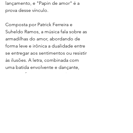
lançamento, e "Papin de amor" é a 
prova desse vínculo.
Composta por Patrick Ferreira e 
Suheldo Ramos, a música fala sobre as 
armadilhas do amor, abordando de 
forma leve e irônica a dualidade entre 
se entregar aos sentimentos ou resistir 
às ilusões. A letra, combinada com 
uma batida envolvente e dançante, 
promete fazer sucesso nas pistas e nas 
playlists de funk.
Notícias