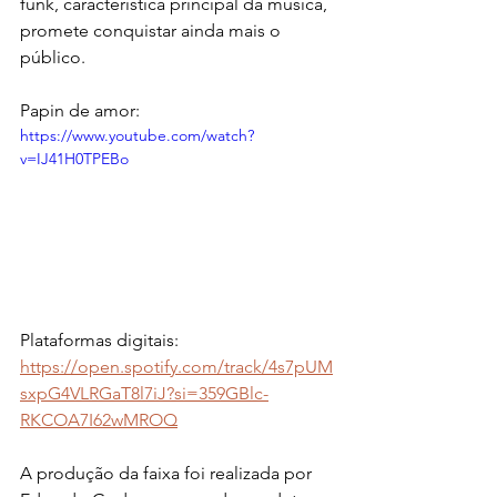
funk, característica principal da música, 
promete conquistar ainda mais o 
público.
Papin de amor:
https://www.youtube.com/watch?
v=IJ41H0TPEBo
Plataformas digitais:
https://open.spotify.com/track/4s7pUM
sxpG4VLRGaT8l7iJ?si=359GBlc-
RKCOA7I62wMROQ
A produção da faixa foi realizada por 