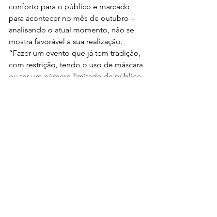
conforto para o público e marcado 
para acontecer no mês de outubro – 
analisando o atual momento, não se 
mostra favorável a sua realização. 
“Fazer um evento que já tem tradição, 
com restrição, tendo o uso de máscara 
ou ter um número limitado de público, 
não é algo imaginável no momento. 
Acredito que nessas condições para 
um evento de grande porte, não seria 
possível realizar, até pensando em 
preservar vidas. O Sumaré Arena Music 
é um evento de alto nível que respeita 
todas as normas vigentes do país. 
Nosso respeito é sempre pelo bem 
maior que é a vida. Quem já esteve 
dentro do nosso recinto sabe que a 
segurança é fator fundamental do 
nosso espetáculo. Peço a Deus que 