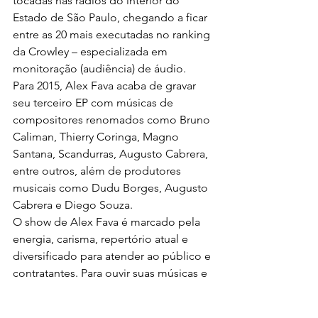
tocadas nas rádios do interior do 
Estado de São Paulo, chegando a ficar 
entre as 20 mais executadas no ranking 
da Crowley – especializada em 
monitoração (audiência) de áudio.
Para 2015, Alex Fava acaba de gravar 
seu terceiro EP com músicas de 
compositores renomados como Bruno 
Caliman, Thierry Coringa, Magno 
Santana, Scandurras, Augusto Cabrera, 
entre outros, além de produtores 
musicais como Dudu Borges, Augusto 
Cabrera e Diego Souza.
O show de Alex Fava é marcado pela 
energia, carisma, repertório atual e 
diversificado para atender ao público e 
contratantes. Para ouvir suas músicas e 
conhecer um pouco mais de Alex 
Fava, acesse o site 