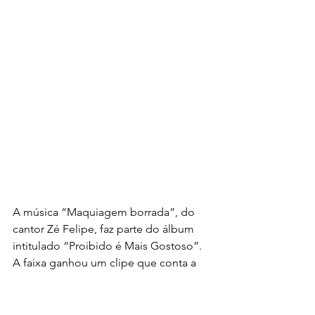
A música “Maquiagem borrada”, do 
cantor Zé Felipe, faz parte do álbum 
intitulado “Proibido é Mais Gostoso”. 
A faixa ganhou um clipe que conta a 
história de uma mulher que esconde 
uma vida paralela. Ela tem cinco 
minutos para decidir se fica com o 