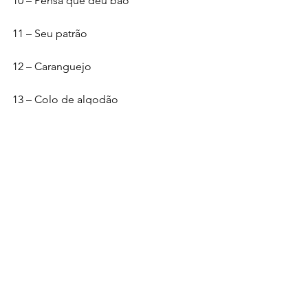
10 – Pensa que deu bão
11 – Seu patrão
12 – Caranguejo
13 – Colo de algodão
Notícias
Ver tudo
Posts recentes