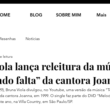
OME
BLOG
SOBRE MIM
Mais
Resenhas
Notícias
e leitura
ola lança releitura da m
ndo falta” da cantora Jo
(29), Bruna Viola divulgou, no Youtube, uma versão da música “Tô
 da cantora Joanna, em 1999. O single faz parte do DVD “Melod
e ano, na Villa Country, em São Paulo/SP.