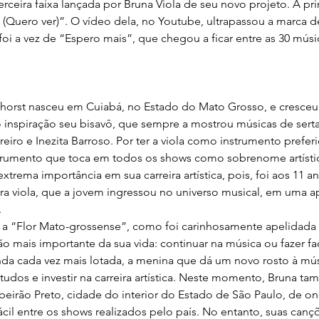
erceira faixa lançada por Bruna Viola de seu novo projeto. A pri
(Quero ver)”. O vídeo dela, no Youtube, ultrapassou a marca d
oi a vez de “Espero mais”, que chegou a ficar entre as 30 músi
phorst nasceu em Cuiabá, no Estado do Mato Grosso, e cresceu
 inspiração seu bisavô, que sempre a mostrou músicas de sert
iro e Inezita Barroso. Por ter a viola como instrumento preferi
rumento que toca em todos os shows como sobrenome artístic
trema importância em sua carreira artística, pois, foi aos 11 a
ra viola, que a jovem ingressou no universo musical, em uma a
.
 a “Flor Mato-grossense”, como foi carinhosamente apelidada p
ão mais importante da sua vida: continuar na música ou fazer f
nda cada vez mais lotada, a menina que dá um novo rosto à músi
tudos e investir na carreira artística. Neste momento, Bruna t
ibeirão Preto, cidade do interior do Estado de São Paulo, de on
cil entre os shows realizados pelo país. No entanto, suas can