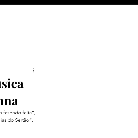
úsica
anna
 fazendo falta”, 
ias do Sertão”, 