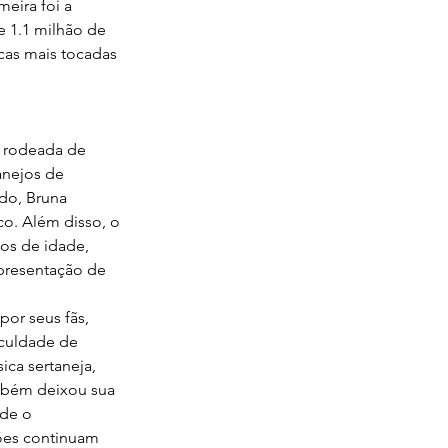
meira foi a 
e 1.1 milhão de 
cas mais tocadas 
 rodeada de 
anejos de 
do, Bruna 
o. Além disso, o 
nos de idade, 
presentação de 
or seus fãs, 
aculdade de 
ca sertaneja, 
ambém deixou sua 
de o 
ções continuam 