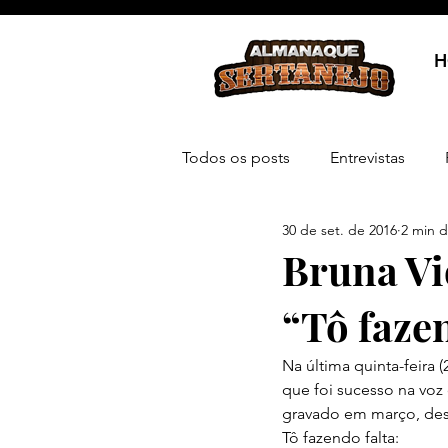
H
Todos os posts
Entrevistas
30 de set. de 2016
2 min d
Bruna Vi
“Tô faze
Na última quinta-feira 
que foi sucesso na voz
gravado em março, dest
Tô fazendo falta: