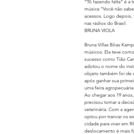
“Tô fazendo falta” é a t
música “Você não sabe 
acessos. Logo depois, f
nas rádios do Brasil.
BRUNA VIOLA
Bruna Villas Bôas Kam
músicos. Ela teve como
sucesso como Tião Carre
adotou o nome do inst
objeto também foi de ex
após ganhar sua primei
uma feira agropecuária
Ao chegar aos 19 anos,
precisou tomar a decis
veterinária. Com a age
optou por trancar os es
cidade para viver em R
deslocamento é mais fá