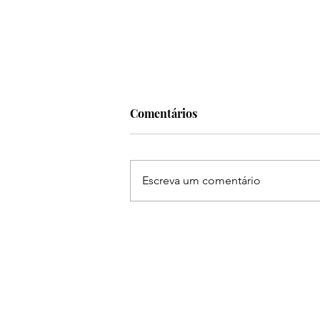
Comentários
Escreva um comentário
Ruan & Leandro se
apresentam na The Farm em
Americana