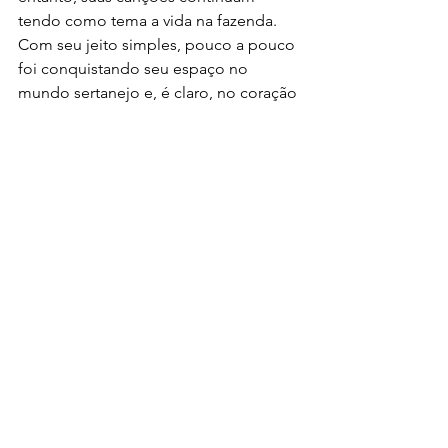
tendo como tema a vida na fazenda.
Com seu jeito simples, pouco a pouco 
foi conquistando seu espaço no 
mundo sertanejo e, é claro, no coração 
dos rapazes do Brasil. Aos 22 anos, 
artista já é considerada uma das 
revelações femininas da música 
sertaneja.
Para ouvir suas músicas e conhecer um 
pouco mais de Bruna Viola, acesse o 
site www.brunaviolaoficial.com.br.
Notícias
Ver tudo
Posts recentes