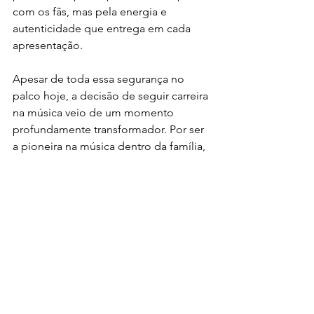
com os fãs, mas pela energia e 
autenticidade que entrega em cada 
apresentação.
Apesar de toda essa segurança no 
palco hoje, a decisão de seguir carreira 
na música veio de um momento 
profundamente transformador. Por ser 
a pioneira na música dentro da família, 
Ariane May enfrentou por muitos anos 
a timidez de cantar em público. Tudo 
mudou em 2018, após sofrer um grave 
acidente de carro. Depois de passar 
dias na UTI, ela saiu daquele quarto 
com a mente completamente 
transformada e uma certeza: era hora 
de viver o seu sonho.