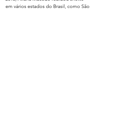
em vários estados do Brasil, como São 
Paulo, Rio de Janeiro, Distrito Federal, 
Goiás, Minas Gerais, Santa Catarina, 
Paraná e Rio Grande do Sul.
Para ouvir suas músicas e conhecer um 
pouco mais de Allana Macedo, acesse 
o site www.allanamacedo.com.
Notícias
Ver tudo
Posts recentes