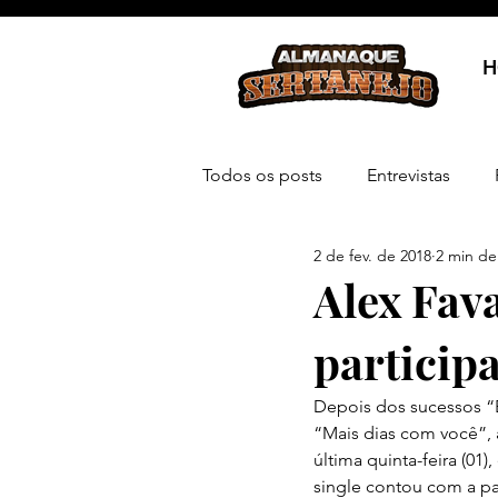
H
Todos os posts
Entrevistas
2 de fev. de 2018
2 min de 
Alex Fav
particip
Depois dos sucessos “E
“Mais dias com você”, 
última quinta-feira (01)
single contou com a pa