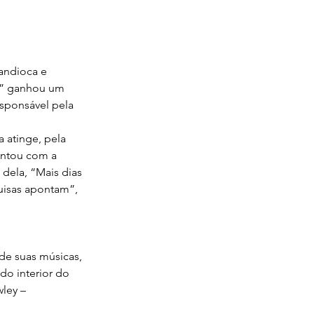
andioca e 
o” ganhou um 
esponsável pela 
 atinge, pela 
ontou com a 
 dela, “Mais dias 
uisas apontam”, 
de suas músicas, 
o interior do 
ley – 