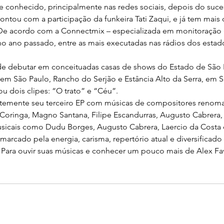
te conhecido, principalmente nas redes sociais, depois do suc
 contou com a participação da funkeira Tati Zaqui, e já tem mais 
 De acordo com a Connectmix – especializada em monitoração (
, no ano passado, entre as mais executadas nas rádios dos esta
de debutar em conceituadas casas de shows do Estado de São 
s, em São Paulo, Rancho do Serjão e Estância Alto da Serra, em 
u dois clipes: “O trato” e “Céu”.
ntemente seu terceiro EP com músicas de compositores reno
 Coringa, Magno Santana, Filipe Escandurras, Augusto Cabrera, 
sicais como Dudu Borges, Augusto Cabrera, Laercio da Costa 
arcado pela energia, carisma, repertório atual e diversificado
. Para ouvir suas músicas e conhecer um pouco mais de Alex Fav