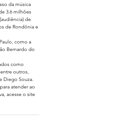
esso da música 
de 3.6 milhões 
audiência) de 
dos de Rondônia e 
Paulo, como a 
São Bernardo do 
mados como 
entre outros, 
e Diego Souza.
 para atender ao 
a, acesse o site 