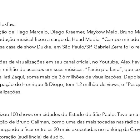
lexfava
ção de Tiago Marcelo, Diego Kraemer, Maykow Melo, Bruno M
rodução musical ficou a cargo da Head Media. “Campo minad
osa casa de show Dukke, em São Paulo/SP. Gabriel Zerra foi o r
s de visualizações em seu canal oficial, no Youtube, Alex Fava
m milhão de acessos em suas músicas. “Partiu pra farra”, que c
a Tati Zaqui, soma mais de 3.6 milhões de visualizações. Depois
pação de Henrique & Diego, tem 1.2 milhão de views, e “Pesq
alizações.
lizou 100 shows em cidades do Estado de São Paulo. Teve uma 
ção de Bruno Caliman, como uma das mais tocadas nas rádios d
hegando a ficar entre as 20 mais executadas no ranking da Crow
oração (audiência) de áudio.