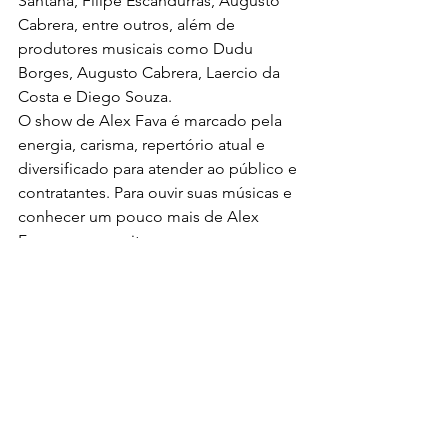
Santana, Filipe Escandurras, Augusto 
Cabrera, entre outros, além de 
produtores musicais como Dudu 
Borges, Augusto Cabrera, Laercio da 
Costa e Diego Souza.
O show de Alex Fava é marcado pela 
energia, carisma, repertório atual e 
diversificado para atender ao público e 
contratantes. Para ouvir suas músicas e 
conhecer um pouco mais de Alex 
Fava, acesse o site 
www.alexfava.com.br.
Notícias
Ver tudo