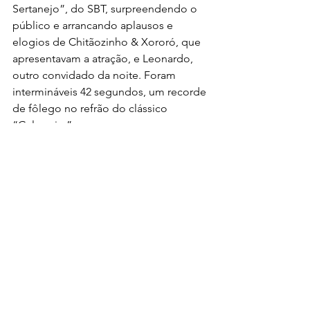
Sertanejo”, do SBT, surpreendendo o 
público e arrancando aplausos e 
elogios de Chitãozinho & Xororó, que 
apresentavam a atração, e Leonardo, 
outro convidado da noite. Foram 
intermináveis 42 segundos, um recorde 
de fôlego no refrão do clássico 
“Galopeira”.
Notícias
Ver tudo
Posts recentes